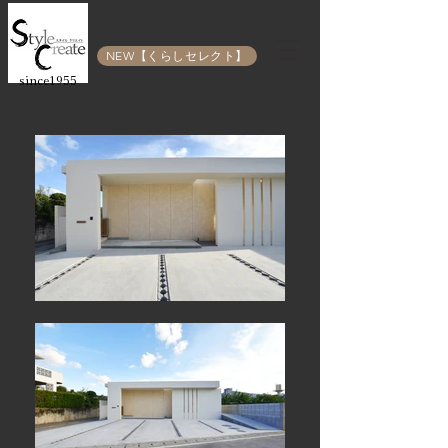
NEW【くらしセレクト】
since1955